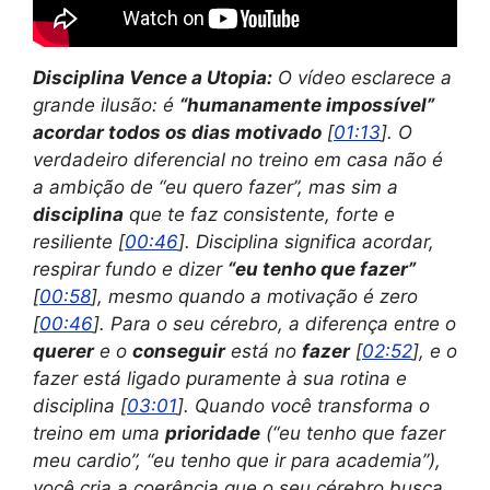
Disciplina Vence a Utopia:
O vídeo esclarece a
grande ilusão: é
“humanamente impossível”
acordar todos os dias motivado
[
01:13
]. O
verdadeiro diferencial no treino em casa não é
a ambição de “eu quero fazer”, mas sim a
disciplina
que te faz consistente, forte e
resiliente [
00:46
]. Disciplina significa acordar,
respirar fundo e dizer
“eu tenho que fazer”
[
00:58
], mesmo quando a motivação é zero
[
00:46
]. Para o seu cérebro, a diferença entre o
querer
e o
conseguir
está no
fazer
[
02:52
], e o
fazer está ligado puramente à sua rotina e
disciplina [
03:01
]. Quando você transforma o
treino em uma
prioridade
(“eu tenho que fazer
meu cardio”, “eu tenho que ir para academia”),
você cria a coerência que o seu cérebro busca,