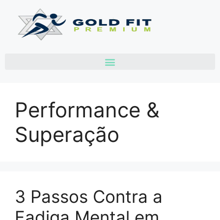
Biohacking do Templo & Morada do ES
Performance &
Superação
3 Passos Contra a
Fadiga Mental em