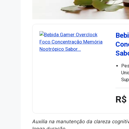
Beb
Con
Sab
Pes
Uni
Sup
R$
Auxilia na manutenção da clareza cognit
longa duração.