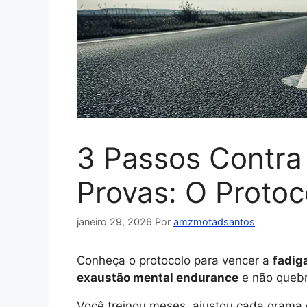
3 Passos Contra
Provas: O Protoc
janeiro 29, 2026
Por
amzmotadsantos
Conheça o protocolo para vencer a
fadig
exaustão mental endurance
e não quebr
Você treinou meses, ajustou cada grama 