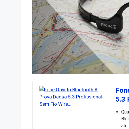
Fon
5.3 
Quan
Blu
até