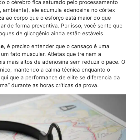
do o cérebro fica saturado pelo processamento
r, ambiente), ele acumula adenosina no córtex
iza ao corpo que o esforço está maior do que
ar de forma preventiva. Por isso, você sente que
ues de glicogênio ainda estão estáveis.
ce
, é preciso entender que o cansaço é uma
um fato muscular. Atletas que treinam a
eis mais altos de adenosina sem reduzir o pace. O
nico, mantendo a calma técnica enquanto o
aqui que a performance de elite se diferencia da
na” durante as horas críticas da prova.