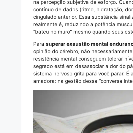
na percepção subjetiva de esforço. Quan
contínuo de dados (ritmo, hidratação, do
cingulado anterior. Essa substância sinal
realmente é, reduzindo a potência muscul
“bateu no muro” mesmo quando seus estoq
Para
superar exaustão mental enduran
opinião do cérebro, não necessariamente 
resistência mental conseguem tolerar nív
segredo está em desassociar a dor do pâ
sistema nervoso grita para você parar. É 
amadora: na gestão dessa “conversa inter