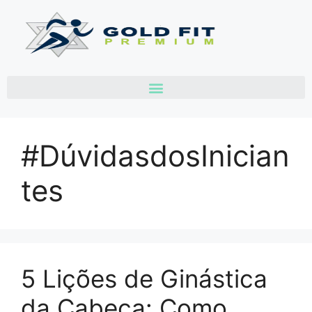
Biohacking do Templo & Morada do ES
#DúvidasdosInician
tes
5 Lições de Ginástica
da Cabeça: Como