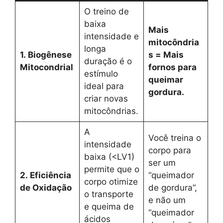
O treino de
baixa
Mais
intensidade e
mitocôndria
longa
1. Biogênese
s = Mais
duração é o
Mitocondrial
fornos para
estímulo
queimar
ideal para
gordura.
criar novas
mitocôndrias.
A
Você treina o
intensidade
corpo para
baixa (<LV1)
ser um
permite que o
2. Eficiência
“queimador
corpo otimize
de Oxidação
de gordura”,
o transporte
e não um
e queima de
“queimador
ácidos