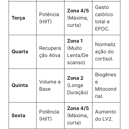
Gasto
Zona 4/5
Potência
calórico
Terça
(Máxima,
(HIIT)
total e
curta)
EPOC.
Zona 1
Normaliz
Recupera
(Muito
Quarta
ação do
ção Ativa
Lenta/De
cortisol.
scanso)
Biogênes
Zona 2
Volume e
e
Quinta
(Longa
Base
Mitocond
Duração)
rial.
Zona 4/5
Potência
Aumento
Sexta
(Máxima,
(HIIT)
do LV2.
curta)