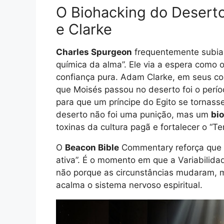
O Biohacking do Desert
e Clarke
Charles Spurgeon
frequentemente subia a
química da alma”. Ele via a espera como 
confiança pura. Adam Clarke, em seus c
que Moisés passou no deserto foi o perío
para que um príncipe do Egito se tornass
deserto não foi uma punição, mas um
bi
toxinas da cultura pagã e fortalecer o “
O
Beacon Bible
Commentary reforça que a 
ativa”. É o momento em que a Variabilida
não porque as circunstâncias mudaram, m
acalma o sistema nervoso espiritual.