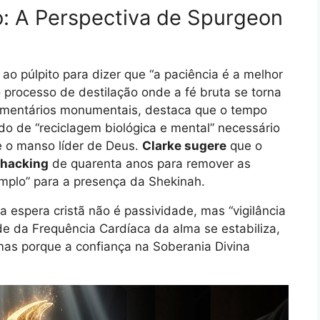
o: A Perspectiva de Spurgeon
o púlpito para dizer que “a paciência é a melhor
o processo de destilação onde a fé bruta se torna
omentários monumentais, destaca que o tempo
do de “reciclagem biológica e mental” necessário
e o manso líder de Deus.
Clarke sugere
que o
ohacking
de quarenta anos para remover as
Templo” para a presença da Shekinah.
espera cristã não é passividade, mas “vigilância
de da Frequência Cardíaca da alma se estabiliza,
as porque a confiança na Soberania Divina