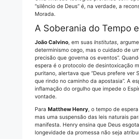
“silêncio de Deus” é, na verdade, a recon
Morada.
A Soberania do Tempo e 
João Calvino
, em suas
Institutas
, argume
determinismo cego, mas o cuidado de u
precisão que governa os eventos”. Quan
espera é o protocolo de desintoxicação 
puritano, alertava que “Deus prefere ver
que rindo no caminho da apostasia”. A esp
inflamação do orgulho que impede o Espí
vontade.
Para
Matthew Henry
, o tempo de espera 
mas uma suspensão das leis naturais para
manifesta. Henry ensina que Deus esgota
longevidade da promessa não seja atribuí