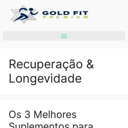
Biohacking do Templo & Morada do ES
Recuperação &
Longevidade
Os 3 Melhores
Suplementos para